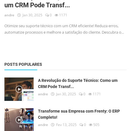
um CRM Pode Transf...
Login
andre
Jan 30, 2025
0
1171
Registro
Otimize seu suporte técnico com um CRM eficiente! Reduza erros,
automatize processos e melhore a satisfação do cliente. Descubra o...
POSTS POPULARES
A Revolução do Suporte Técnico: Como um
CRM Pode Transf...
andre
Jan 30, 2025
0
1171
Transforme sua Empresa com Frenty: O ERP
Completo!
andre
Fev 13, 2025
0
505