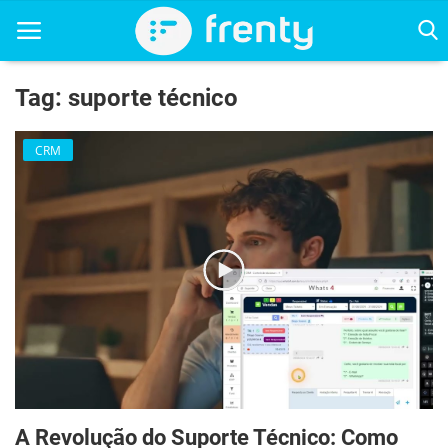
Tag: suporte técnico
Home
CRM
Contato
Contato
CRM
Estoque
Finanças
Gestão
A Revolução do Suporte Técnico: Como
Vídeos