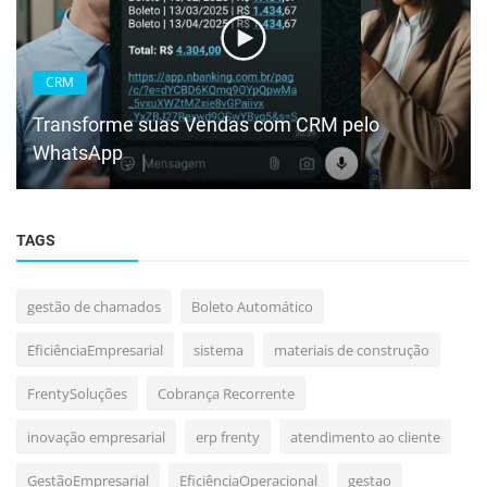
CRM
Transforme suas Vendas com CRM pelo
WhatsApp
TAGS
gestão de chamados
Boleto Automático
EficiênciaEmpresarial
sistema
materiais de construção
FrentySoluções
Cobrança Recorrente
inovação empresarial
erp frenty
atendimento ao cliente
GestãoEmpresarial
EficiênciaOperacional
gestao