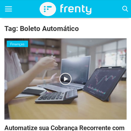
Tag: Boleto Automático
Home
Finanças
Contato
Contato
CRM
Estoque
Finanças
Gestão
Automatize sua Cobrança Recorrente com
Vídeos