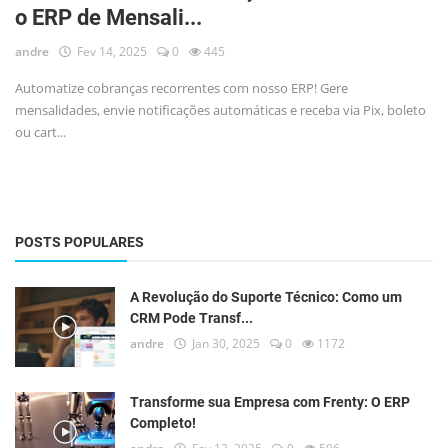
o ERP de Mensali...
Login
andre
Fev 14, 2025
0
445
Registro
Automatize cobranças recorrentes com nosso ERP! Gere
mensalidades, envie notificações automáticas e receba via Pix, boleto
ou cart...
POSTS POPULARES
A Revolução do Suporte Técnico: Como um
CRM Pode Transf...
andre
Jan 30, 2025
0
1172
Transforme sua Empresa com Frenty: O ERP
Completo!