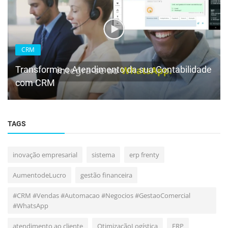
CRM
Transforme o Atendimento da sua Contabilidade
com CRM
TAGS
inovação empresarial
sistema
erp frenty
AumentodeLucro
gestão financeira
#CRM #Vendas #Automacao #Negocios #GestaoComercial
#WhatsApp
atendimento ao cliente
OtimizaçãoLogística
ERP