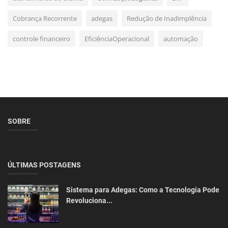
Cobrança Recorrente
adegas
Redução de Inadimplência
controle financeiro
EficiênciaOperacional
automação
SOBRE
ÚLTIMAS POSTAGENS
Sistema para Adegas: Como a Tecnologia Pode
Revoluciona...