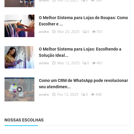
andre
Fev 13, 2025
0
506
O Melhor Sistema para Lojas de Roupas: Como
Escolher e ...
andre
Mar 25, 2025
0
501
O Melhor Sistema para Lojas: Escolhendo a
Solução Ideal...
andre
Mar 12, 2025
0
491
Como um CRM de WhatsApp pode revolucionar
seu atendimen...
andre
Fev 13, 2025
0
446
NOSSAS ESCOLHAS